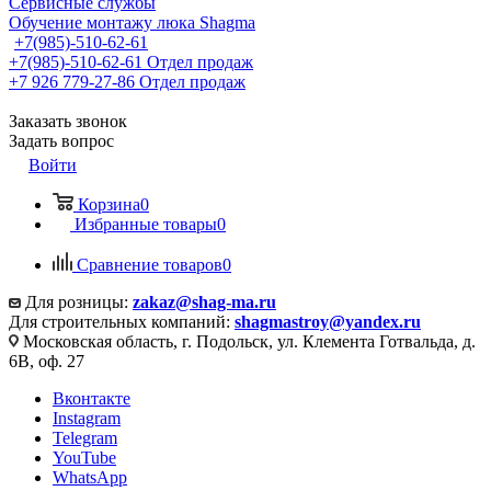
Сервисные службы
Обучение монтажу люка Shagma
+7(985)-510-62-61
+7(985)-510-62-61
Отдел продаж
‪+7 926 779-27-86‬
Отдел продаж
Заказать звонок
Задать вопрос
Войти
Корзина
0
Избранные товары
0
Сравнение товаров
0
Для розницы:
zakaz@shag-ma.ru
Для строительных компаний:
shagmastroy@yandex.ru
Московская область, г. Подольск, ул. Клемента Готвальда, д.
6В, оф. 27
Вконтакте
Instagram
Telegram
YouTube
WhatsApp