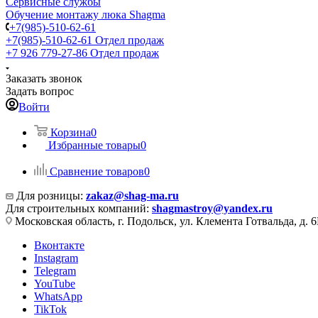
Сервисные службы
Обучение монтажу люка Shagma
+7(985)-510-62-61
+7(985)-510-62-61
Отдел продаж
‪+7 926 779-27-86‬
Отдел продаж
Заказать звонок
Задать вопрос
Войти
Корзина
0
Избранные товары
0
Сравнение товаров
0
Для розницы:
zakaz@shag-ma.ru
Для строительных компаний:
shagmastroy@yandex.ru
Московская область, г. Подольск, ул. Клемента Готвальда, д. 6
Вконтакте
Instagram
Telegram
YouTube
WhatsApp
TikTok