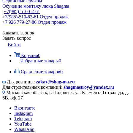
Сервисные службы
Обучение монтажу люка Shagma
+7(985)-510-62-61
+7(985)-510-62-61
Отдел продаж
‪+7 926 779-27-86‬
Отдел продаж
Заказать звонок
Задать вопрос
Войти
Корзина
0
Избранные товары
0
Сравнение товаров
0
Для розницы:
zakaz@shag-ma.ru
Для строительных компаний:
shagmastroy@yandex.ru
Московская область, г. Подольск, ул. Клемента Готвальда, д.
6В, оф. 27
Вконтакте
Instagram
Telegram
YouTube
WhatsApp