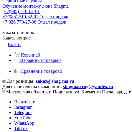
Сервисные службы
Обучение монтажу люка Shagma
+7(985)-510-62-61
+7(985)-510-62-61
Отдел продаж
‪+7 926 779-27-86‬
Отдел продаж
Заказать звонок
Задать вопрос
Войти
Корзина
0
Избранные товары
0
Сравнение товаров
0
Для розницы:
zakaz@shag-ma.ru
Для строительных компаний:
shagmastroy@yandex.ru
Московская область, г. Подольск, ул. Клемента Готвальда, д. 6
Вконтакте
Instagram
Telegram
YouTube
WhatsApp
TikTok