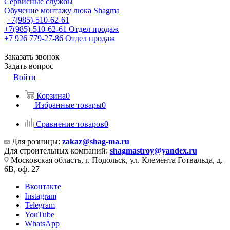
Сервисные службы
Обучение монтажу люка Shagma
+7(985)-510-62-61
+7(985)-510-62-61
Отдел продаж
‪+7 926 779-27-86‬
Отдел продаж
Заказать звонок
Задать вопрос
Войти
Корзина
0
Избранные товары
0
Сравнение товаров
0
Для розницы:
zakaz@shag-ma.ru
Для строительных компаний:
shagmastroy@yandex.ru
Московская область, г. Подольск, ул. Клемента Готвальда, д.
6В, оф. 27
Вконтакте
Instagram
Telegram
YouTube
WhatsApp