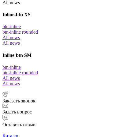
All news
Inline-btn XS
btn-inline
btn-inline rounded
All news
All news
Inline-btn SM
btn-inline
btn-inline rounded
All news
All news
Заказать звонок
Задать вопрос
Оставить отзыв
Каталог