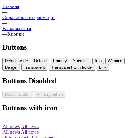
Главная
—
Справочная информация
—
Возможности
—
Кнопки
Buttons
Default white
Default
Primary
Success
Info
Warning
Danger
Transparent
Transparent with border
Link
Buttons Disabled
Default Button
Primary button
Buttons with icon
All news
All news
All news
All news
Order project
Order project