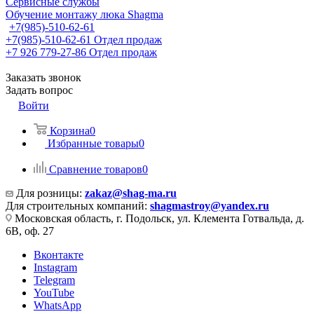
Сервисные службы
Обучение монтажу люка Shagma
+7(985)-510-62-61
+7(985)-510-62-61
Отдел продаж
‪+7 926 779-27-86‬
Отдел продаж
Заказать звонок
Задать вопрос
Войти
Корзина
0
Избранные товары
0
Сравнение товаров
0
Для розницы:
zakaz@shag-ma.ru
Для строительных компаний:
shagmastroy@yandex.ru
Московская область, г. Подольск, ул. Клемента Готвальда, д.
6В, оф. 27
Вконтакте
Instagram
Telegram
YouTube
WhatsApp