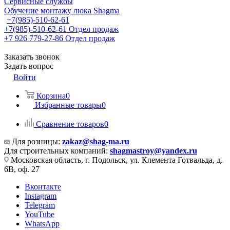
Сервисные службы
Обучение монтажу люка Shagma
+7(985)-510-62-61
+7(985)-510-62-61
Отдел продаж
‪+7 926 779-27-86‬
Отдел продаж
Заказать звонок
Задать вопрос
Войти
Корзина
0
Избранные товары
0
Сравнение товаров
0
Для розницы:
zakaz@shag-ma.ru
Для строительных компаний:
shagmastroy@yandex.ru
Московская область, г. Подольск, ул. Клемента Готвальда, д.
6В, оф. 27
Вконтакте
Instagram
Telegram
YouTube
WhatsApp