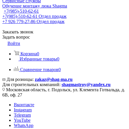
Сервисные службы
Обучение монтажу люка Shagma
+7(985)-510-62-61
+7(985)-510-62-61
Отдел продаж
‪+7 926 779-27-86‬
Отдел продаж
Заказать звонок
Задать вопрос
Войти
Корзина
0
Избранные товары
0
Сравнение товаров
0
Для розницы:
zakaz@shag-ma.ru
Для строительных компаний:
shagmastroy@yandex.ru
Московская область, г. Подольск, ул. Клемента Готвальда, д.
6В, оф. 27
Вконтакте
Instagram
Telegram
YouTube
WhatsApp