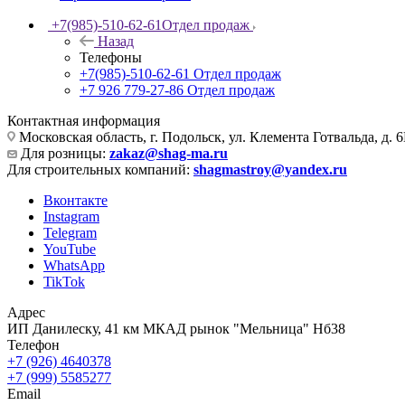
+7(985)-510-62-61
Отдел продаж
Назад
Телефоны
+7(985)-510-62-61
Отдел продаж
‪+7 926 779-27-86‬
Отдел продаж
Контактная информация
Московская область, г. Подольск, ул. Клемента Готвальда, д. 6
Для розницы:
zakaz@shag-ma.ru
Для строительных компаний:
shagmastroy@yandex.ru
Вконтакте
Instagram
Telegram
YouTube
WhatsApp
TikTok
Адрес
ИП Данилеску, 41 км МКАД рынок "Мельница" Нб38
Телефон
+7 (926) 4640378
+7 (999) 5585277
Email