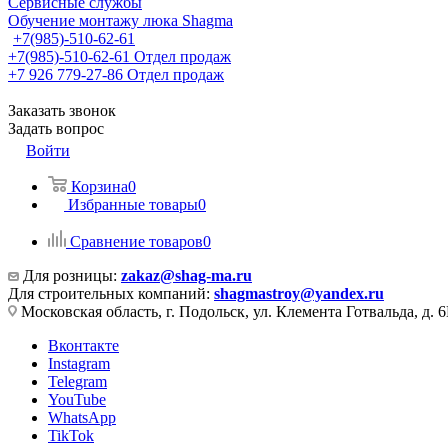
Сервисные службы
Обучение монтажу люка Shagma
+7(985)-510-62-61
+7(985)-510-62-61
Отдел продаж
‪+7 926 779-27-86‬
Отдел продаж
Заказать звонок
Задать вопрос
Войти
Корзина
0
Избранные товары
0
Сравнение товаров
0
Для розницы:
zakaz@shag-ma.ru
Для строительных компаний:
shagmastroy@yandex.ru
Московская область, г. Подольск, ул. Клемента Готвальда, д. 6
Вконтакте
Instagram
Telegram
YouTube
WhatsApp
TikTok