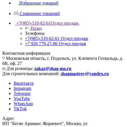
Избранные товары
0
Сравнение товаров
0
+7(985)-510-62-61
Отдел продаж
Назад
Телефоны
+7(985)-510-62-61
Отдел продаж
‪+7 926 779-27-86‬
Отдел продаж
Контактная информация
Московская область, г. Подольск, ул. Клемента Готвальда, д.
6В, оф. 27
Для розницы:
zakaz@shag-ma.ru
Для строительных компаний:
shagmastroy@yandex.ru
Вконтакте
Instagram
Telegram
YouTube
WhatsApp
TikTok
Адрес
ИП "Бегян Арамаис Жораевич", Москва, ул