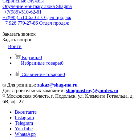
Сервисные службы
Обучение монтажу люка Shagma
+7(985)-510-62-61
+7(985)-510-62-61
Отдел продаж
‪+7 926 779-27-86‬
Отдел продаж
Заказать звонок
Задать вопрос
Войти
Корзина
0
Избранные товары
0
Сравнение товаров
0
Для розницы:
zakaz@shag-ma.ru
Для строительных компаний:
shagmastroy@yandex.ru
Московская область, г. Подольск, ул. Клемента Готвальда, д.
6В, оф. 27
Вконтакте
Instagram
Telegram
YouTube
WhatsApp