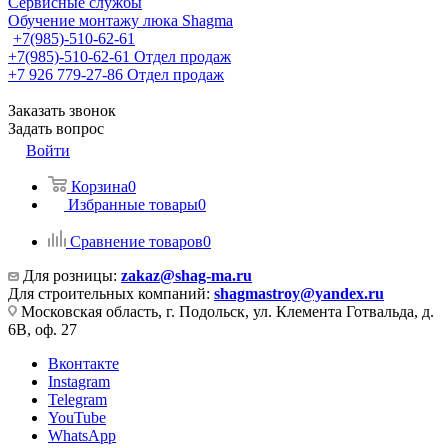
Сервисные службы
Обучение монтажу люка Shagma
+7(985)-510-62-61
+7(985)-510-62-61
Отдел продаж
‪+7 926 779-27-86‬
Отдел продаж
Заказать звонок
Задать вопрос
Войти
Корзина
0
Избранные товары
0
Сравнение товаров
0
Для розницы:
zakaz@shag-ma.ru
Для строительных компаний:
shagmastroy@yandex.ru
Московская область, г. Подольск, ул. Клемента Готвальда, д.
6В, оф. 27
Вконтакте
Instagram
Telegram
YouTube
WhatsApp