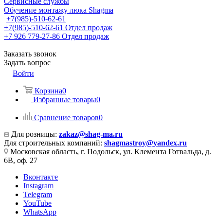
Сервисные службы
Обучение монтажу люка Shagma
+7(985)-510-62-61
+7(985)-510-62-61
Отдел продаж
‪+7 926 779-27-86‬
Отдел продаж
Заказать звонок
Задать вопрос
Войти
Корзина
0
Избранные товары
0
Сравнение товаров
0
Для розницы:
zakaz@shag-ma.ru
Для строительных компаний:
shagmastroy@yandex.ru
Московская область, г. Подольск, ул. Клемента Готвальда, д.
6В, оф. 27
Вконтакте
Instagram
Telegram
YouTube
WhatsApp