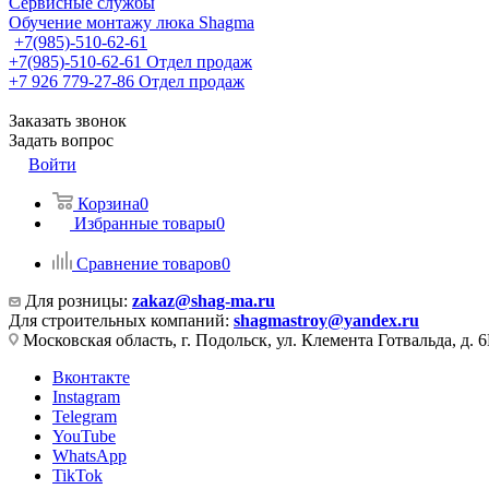
Сервисные службы
Обучение монтажу люка Shagma
+7(985)-510-62-61
+7(985)-510-62-61
Отдел продаж
‪+7 926 779-27-86‬
Отдел продаж
Заказать звонок
Задать вопрос
Войти
Корзина
0
Избранные товары
0
Сравнение товаров
0
Для розницы:
zakaz@shag-ma.ru
Для строительных компаний:
shagmastroy@yandex.ru
Московская область, г. Подольск, ул. Клемента Готвальда, д. 6
Вконтакте
Instagram
Telegram
YouTube
WhatsApp
TikTok