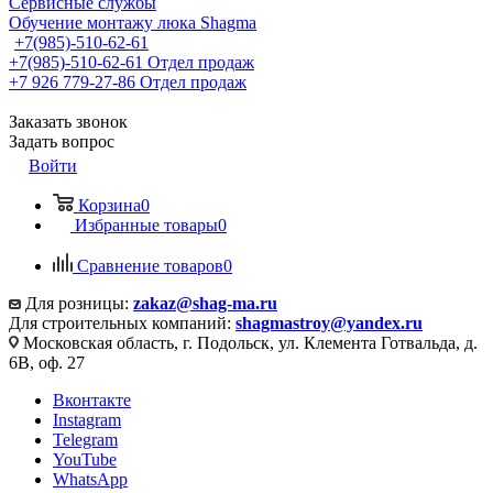
Сервисные службы
Обучение монтажу люка Shagma
+7(985)-510-62-61
+7(985)-510-62-61
Отдел продаж
‪+7 926 779-27-86‬
Отдел продаж
Заказать звонок
Задать вопрос
Войти
Корзина
0
Избранные товары
0
Сравнение товаров
0
Для розницы:
zakaz@shag-ma.ru
Для строительных компаний:
shagmastroy@yandex.ru
Московская область, г. Подольск, ул. Клемента Готвальда, д.
6В, оф. 27
Вконтакте
Instagram
Telegram
YouTube
WhatsApp