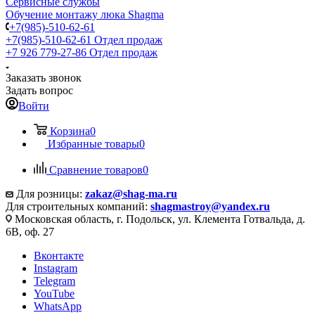
Сервисные службы
Обучение монтажу люка Shagma
+7(985)-510-62-61
+7(985)-510-62-61
Отдел продаж
‪+7 926 779-27-86‬
Отдел продаж
Заказать звонок
Задать вопрос
Войти
Корзина
0
Избранные товары
0
Сравнение товаров
0
Для розницы:
zakaz@shag-ma.ru
Для строительных компаний:
shagmastroy@yandex.ru
Московская область, г. Подольск, ул. Клемента Готвальда, д.
6В, оф. 27
Вконтакте
Instagram
Telegram
YouTube
WhatsApp