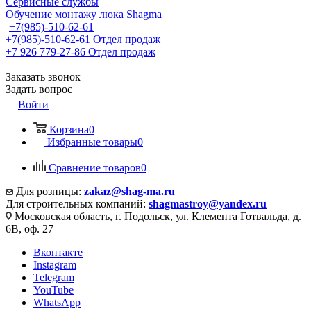
Сервисные службы
Обучение монтажу люка Shagma
+7(985)-510-62-61
+7(985)-510-62-61
Отдел продаж
‪+7 926 779-27-86‬
Отдел продаж
Заказать звонок
Задать вопрос
Войти
Корзина
0
Избранные товары
0
Сравнение товаров
0
Для розницы:
zakaz@shag-ma.ru
Для строительных компаний:
shagmastroy@yandex.ru
Московская область, г. Подольск, ул. Клемента Готвальда, д.
6В, оф. 27
Вконтакте
Instagram
Telegram
YouTube
WhatsApp