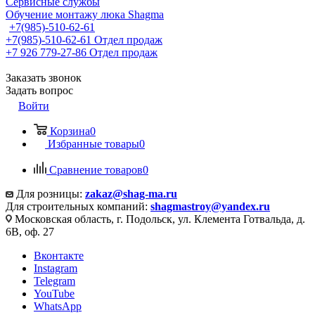
Сервисные службы
Обучение монтажу люка Shagma
+7(985)-510-62-61
+7(985)-510-62-61
Отдел продаж
‪+7 926 779-27-86‬
Отдел продаж
Заказать звонок
Задать вопрос
Войти
Корзина
0
Избранные товары
0
Сравнение товаров
0
Для розницы:
zakaz@shag-ma.ru
Для строительных компаний:
shagmastroy@yandex.ru
Московская область, г. Подольск, ул. Клемента Готвальда, д.
6В, оф. 27
Вконтакте
Instagram
Telegram
YouTube
WhatsApp