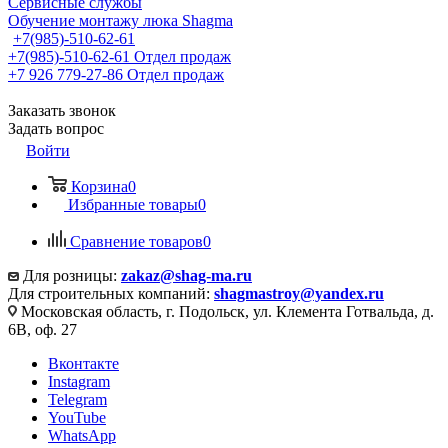
Сервисные службы
Обучение монтажу люка Shagma
+7(985)-510-62-61
+7(985)-510-62-61
Отдел продаж
‪+7 926 779-27-86‬
Отдел продаж
Заказать звонок
Задать вопрос
Войти
Корзина
0
Избранные товары
0
Сравнение товаров
0
Для розницы:
zakaz@shag-ma.ru
Для строительных компаний:
shagmastroy@yandex.ru
Московская область, г. Подольск, ул. Клемента Готвальда, д.
6В, оф. 27
Вконтакте
Instagram
Telegram
YouTube
WhatsApp