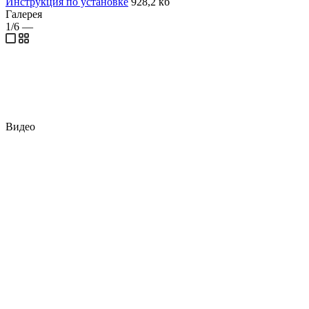
Инструкция по установке
928,2 кб
Галерея
1/6
—
Видео