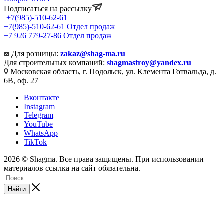
Подписаться на рассылку
+7(985)-510-62-61
+7(985)-510-62-61
Отдел продаж
‪+7 926 779-27-86‬
Отдел продаж
Для розницы:
zakaz@shag-ma.ru
Для строительных компаний:
shagmastroy@yandex.ru
Московская область, г. Подольск, ул. Клемента Готвальда, д.
6В, оф. 27
Вконтакте
Instagram
Telegram
YouTube
WhatsApp
TikTok
2026 © Shagma. Все права защищены. При использовании
материалов ссылка на сайт обязательна.
Найти