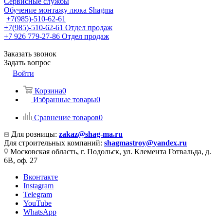
Сервисные службы
Обучение монтажу люка Shagma
+7(985)-510-62-61
+7(985)-510-62-61
Отдел продаж
‪+7 926 779-27-86‬
Отдел продаж
Заказать звонок
Задать вопрос
Войти
Корзина
0
Избранные товары
0
Сравнение товаров
0
Для розницы:
zakaz@shag-ma.ru
Для строительных компаний:
shagmastroy@yandex.ru
Московская область, г. Подольск, ул. Клемента Готвальда, д.
6В, оф. 27
Вконтакте
Instagram
Telegram
YouTube
WhatsApp