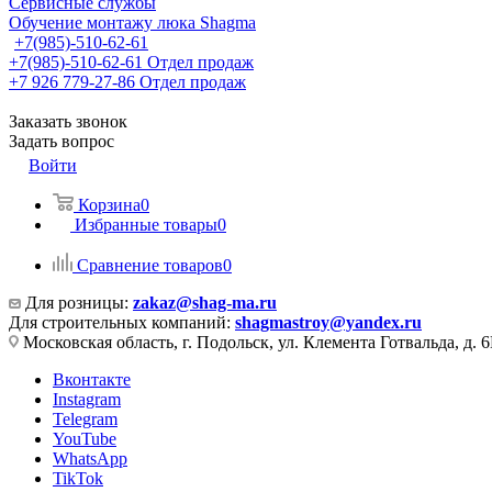
Сервисные службы
Обучение монтажу люка Shagma
+7(985)-510-62-61
+7(985)-510-62-61
Отдел продаж
‪+7 926 779-27-86‬
Отдел продаж
Заказать звонок
Задать вопрос
Войти
Корзина
0
Избранные товары
0
Сравнение товаров
0
Для розницы:
zakaz@shag-ma.ru
Для строительных компаний:
shagmastroy@yandex.ru
Московская область, г. Подольск, ул. Клемента Готвальда, д. 6
Вконтакте
Instagram
Telegram
YouTube
WhatsApp
TikTok