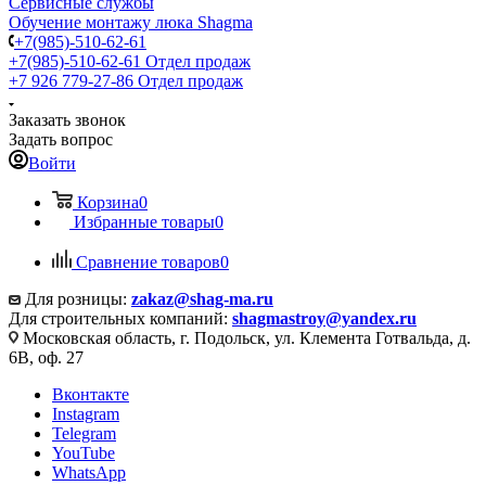
Сервисные службы
Обучение монтажу люка Shagma
+7(985)-510-62-61
+7(985)-510-62-61
Отдел продаж
‪+7 926 779-27-86‬
Отдел продаж
Заказать звонок
Задать вопрос
Войти
Корзина
0
Избранные товары
0
Сравнение товаров
0
Для розницы:
zakaz@shag-ma.ru
Для строительных компаний:
shagmastroy@yandex.ru
Московская область, г. Подольск, ул. Клемента Готвальда, д.
6В, оф. 27
Вконтакте
Instagram
Telegram
YouTube
WhatsApp