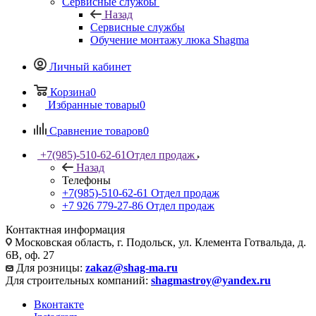
Сервисные службы
Назад
Сервисные службы
Обучение монтажу люка Shagma
Личный кабинет
Корзина
0
Избранные товары
0
Сравнение товаров
0
+7(985)-510-62-61
Отдел продаж
Назад
Телефоны
+7(985)-510-62-61
Отдел продаж
‪+7 926 779-27-86‬
Отдел продаж
Контактная информация
Московская область, г. Подольск, ул. Клемента Готвальда, д.
6В, оф. 27
Для розницы:
zakaz@shag-ma.ru
Для строительных компаний:
shagmastroy@yandex.ru
Вконтакте