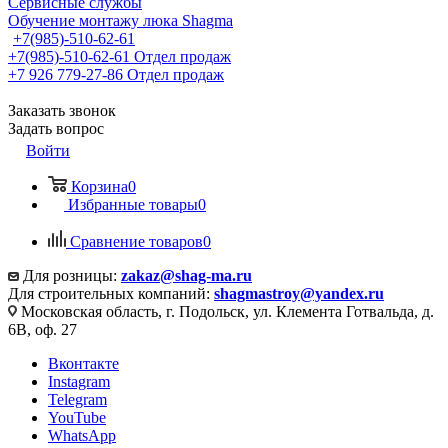
Сервисные службы
Обучение монтажу люка Shagma
+7(985)-510-62-61
+7(985)-510-62-61
Отдел продаж
‪+7 926 779-27-86‬
Отдел продаж
Заказать звонок
Задать вопрос
Войти
Корзина
0
Избранные товары
0
Сравнение товаров
0
Для розницы:
zakaz@shag-ma.ru
Для строительных компаний:
shagmastroy@yandex.ru
Московская область, г. Подольск, ул. Клемента Готвальда, д.
6В, оф. 27
Вконтакте
Instagram
Telegram
YouTube
WhatsApp