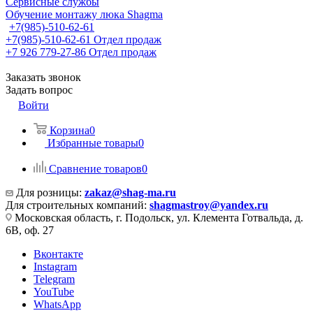
Сервисные службы
Обучение монтажу люка Shagma
+7(985)-510-62-61
+7(985)-510-62-61
Отдел продаж
‪+7 926 779-27-86‬
Отдел продаж
Заказать звонок
Задать вопрос
Войти
Корзина
0
Избранные товары
0
Сравнение товаров
0
Для розницы:
zakaz@shag-ma.ru
Для строительных компаний:
shagmastroy@yandex.ru
Московская область, г. Подольск, ул. Клемента Готвальда, д.
6В, оф. 27
Вконтакте
Instagram
Telegram
YouTube
WhatsApp